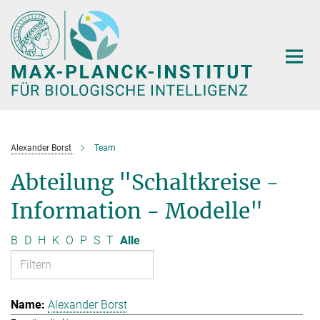
Hauptinhalt
Alexander Borst
Team
Abteilung "Schaltkreise -
Information - Modelle"
B
D
H
K
O
P
S
T
Alle
Alexander Borst