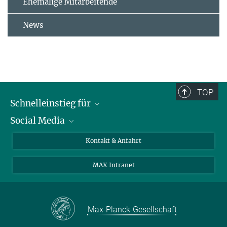
Ehemalige Mitarbeitende
News
TOP
Schnelleinstieg für
Social Media
Journalist*innen
Studierende
Bluesky
Kontakt & Anfahrt
Wissenschaftler*innen
Instagram
MAX Intranet
Bewerbende
LinkedIn
Besuchende
Threads
Schüler*innen und Lehrkräfte
Facebook
Max-Planck-Gesellschaft
Alumni