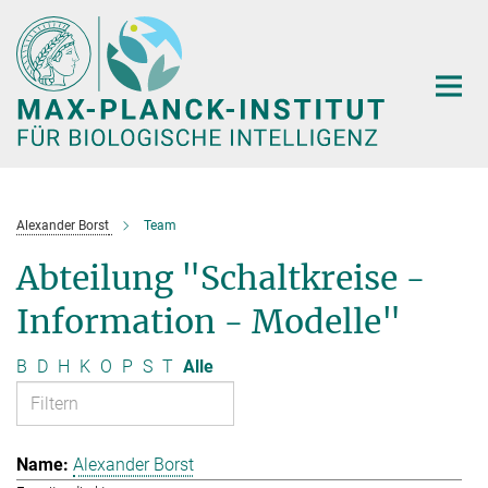
Hauptinhalt
Alexander Borst
Team
Abteilung "Schaltkreise -
Information - Modelle"
B
D
H
K
O
P
S
T
Alle
Alexander Borst