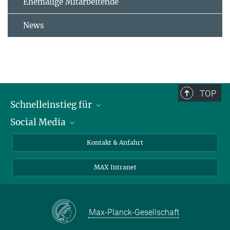
Ehemalige Mitarbeitende
News
TOP
Schnelleinstieg für
Social Media
Journalist*innen
Studierende
Bluesky
Kontakt & Anfahrt
Wissenschaftler*innen
Instagram
MAX Intranet
Bewerbende
LinkedIn
Besuchende
Threads
Schüler*innen und Lehrkräfte
Facebook
Max-Planck-Gesellschaft
Alumni