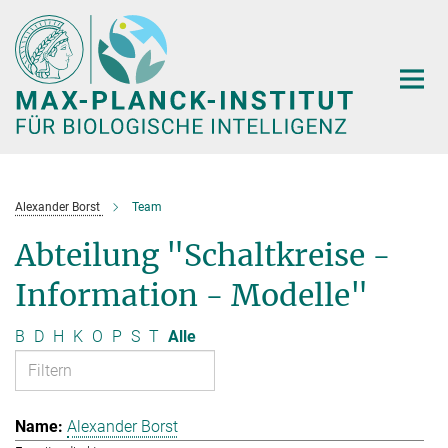
Hauptinhalt
Alexander Borst
Team
Abteilung "Schaltkreise -
Information - Modelle"
B
D
H
K
O
P
S
T
Alle
Alexander Borst