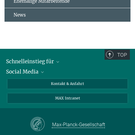
Ehemalige Mitarbeitende
News
TOP
Schnelleinstieg für
Social Media
Journalist*innen
Studierende
Bluesky
Kontakt & Anfahrt
Wissenschaftler*innen
Instagram
MAX Intranet
Bewerbende
LinkedIn
Besuchende
Threads
Schüler*innen und Lehrkräfte
Facebook
Max-Planck-Gesellschaft
Alumni