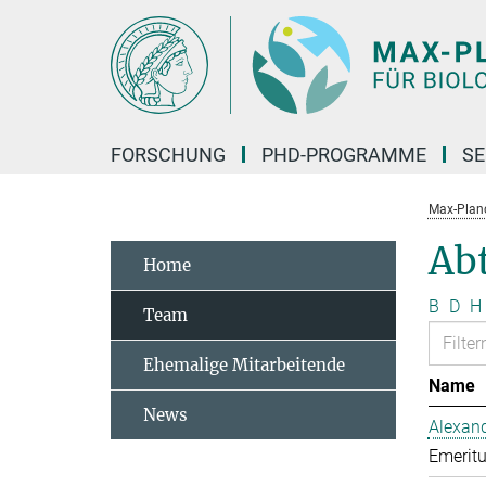
Hauptinhalt
FORSCHUNG
PHD-PROGRAMME
SE
Max-Planck
Abt
Home
B
D
H
Team
Ehemalige Mitarbeitende
Name
News
Alexand
Emeritu