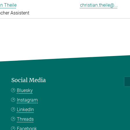
an Theile
christian.theile@...
cher Assistent
Social Media
Bluesky
Instagram
LinkedIn
Threads
Facebook