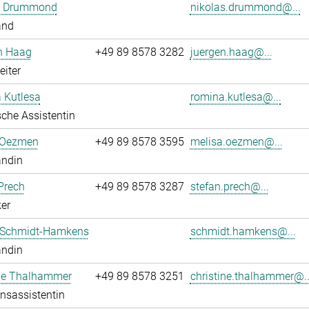
s Drummond
nikolas.drummond@...
and
n Haag
+49 89 8578 3282
juergen.haag@...
eiter
 Kutlesa
romina.kutlesa@...
che Assistentin
 Oezmen
+49 89 8578 3595
melisa.oezmen@...
andin
Prech
+49 89 8578 3287
stefan.prech@...
er
 Schmidt-Hamkens
schmidt.hamkens@...
andin
ine Thalhammer
+49 89 8578 3251
christine.thalhammer@..
onsassistentin