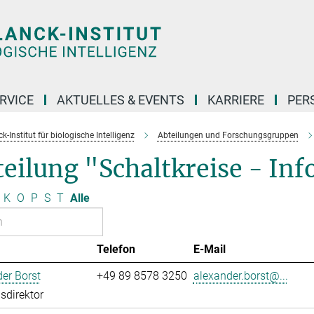
RVICE
AKTUELLES & EVENTS
KARRIERE
PER
-Institut für biologische Intelligenz
Abteilungen und Forschungsgruppen
eilung "Schaltkreise - In
K
O
P
S
T
Alle
Telefon
E-Mail
er Borst
+49 89 8578 3250
alexander.borst@...
sdirektor