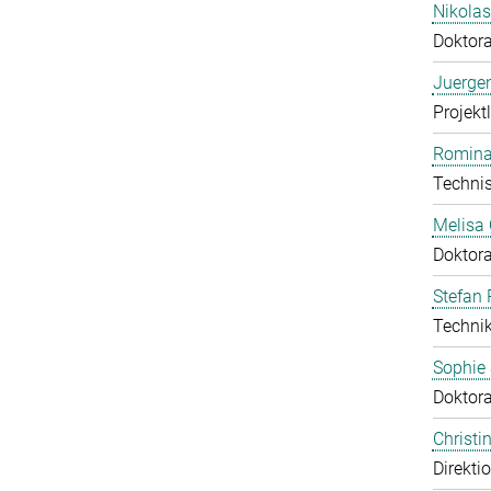
Nikola
Doktor
Juerge
Projektl
Romina
Technis
Melisa
Doktor
Stefan 
Technik
Sophie
Doktor
Christ
Direkti