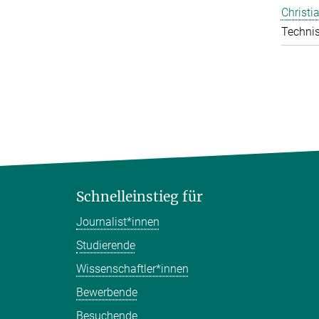
Christi
Technis
Schnelleinstieg für
Journalist*innen
Studierende
Wissenschaftler*innen
Bewerbende
Besuchende