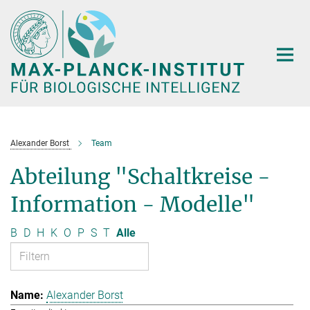
Hauptinhalt
Alexander Borst
Team
Abteilung "Schaltkreise -
Information - Modelle"
B
D
H
K
O
P
S
T
Alle
Alexander Borst