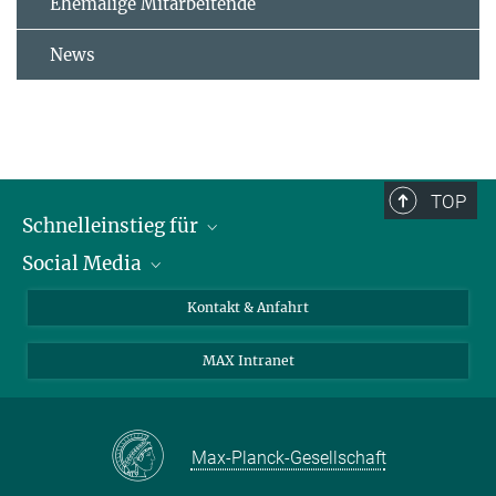
Ehemalige Mitarbeitende
News
TOP
Schnelleinstieg für
Social Media
Journalist*innen
Studierende
Bluesky
Kontakt & Anfahrt
Wissenschaftler*innen
Instagram
MAX Intranet
Bewerbende
LinkedIn
Besuchende
Threads
Schüler*innen und Lehrkräfte
Facebook
Max-Planck-Gesellschaft
Alumni