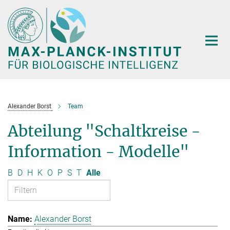
Hauptinhalt
Alexander Borst
Team
Abteilung "Schaltkreise -
Information - Modelle"
B
D
H
K
O
P
S
T
Alle
Alexander Borst