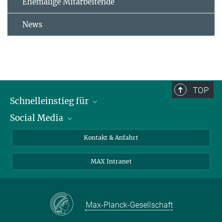
Ehemalige Mitarbeitende
News
TOP
Schnelleinstieg für
Social Media
Journalist*innen
Studierende
Bluesky
Kontakt & Anfahrt
Wissenschaftler*innen
Instagram
MAX Intranet
Bewerbende
LinkedIn
Besuchende
Threads
Schüler*innen und Lehrkräfte
Facebook
Max-Planck-Gesellschaft
Alumni