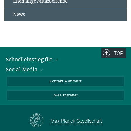
Ehemalige Mitarbeitende
News
TOP
Schnelleinstieg für
Social Media
Journalist*innen
Studierende
Bluesky
Kontakt & Anfahrt
Wissenschaftler*innen
Instagram
MAX Intranet
Bewerbende
LinkedIn
Besuchende
Threads
Schüler*innen und Lehrkräfte
Facebook
Max-Planck-Gesellschaft
Alumni