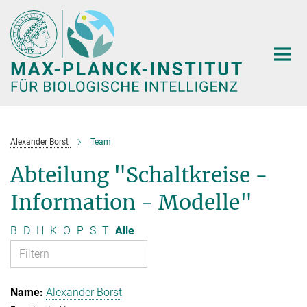
Hauptinhalt
Alexander Borst
Team
Abteilung "Schaltkreise -
Information - Modelle"
B
D
H
K
O
P
S
T
Alle
Alexander Borst