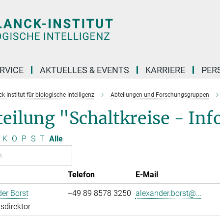
RVICE
AKTUELLES & EVENTS
KARRIERE
PER
-Institut für biologische Intelligenz
Abteilungen und Forschungsgruppen
eilung "Schaltkreise - In
K
O
P
S
T
Alle
Telefon
E-Mail
er Borst
+49 89 8578 3250
alexander.borst@...
sdirektor