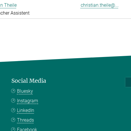
an Theile
christian.theile@...
cher Assistent
Social Media
Bluesky
Instagram
LinkedIn
Threads
Facebook