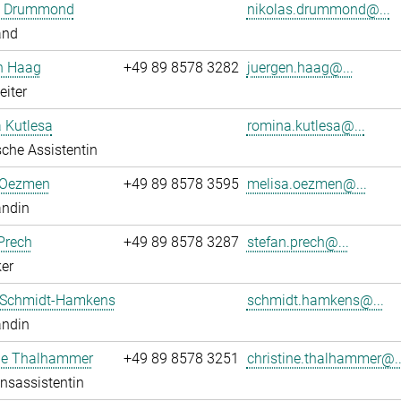
s Drummond
nikolas.drummond@...
and
n Haag
+49 89 8578 3282
juergen.haag@...
eiter
 Kutlesa
romina.kutlesa@...
che Assistentin
 Oezmen
+49 89 8578 3595
melisa.oezmen@...
andin
Prech
+49 89 8578 3287
stefan.prech@...
er
 Schmidt-Hamkens
schmidt.hamkens@...
andin
ine Thalhammer
+49 89 8578 3251
christine.thalhammer@..
onsassistentin