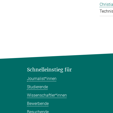
Christi
Technis
Schnelleinstieg für
Journalist*innen
Studierende
Wissenschaftler*innen
Bewerbende
Besuchende