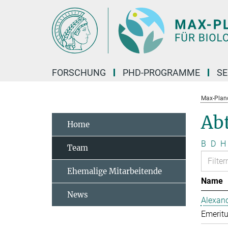
Hauptinhalt
FORSCHUNG
PHD-PROGRAMME
SE
Max-Planck
Abt
Home
B
D
H
Team
Ehemalige Mitarbeitende
Name
News
Alexand
Emeritu