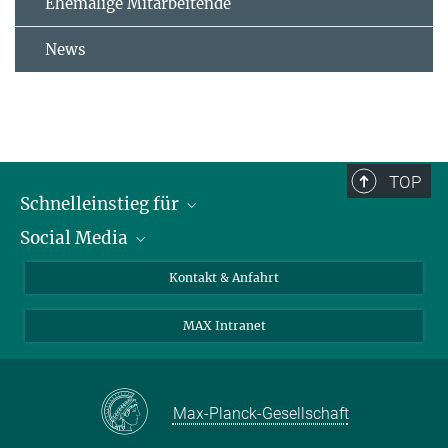
Ehemalige Mitarbeitende
News
TOP
Schnelleinstieg für
Social Media
Journalist*innen
Studierende
Bluesky
Kontakt & Anfahrt
Wissenschaftler*innen
Instagram
MAX Intranet
Bewerbende
LinkedIn
Besuchende
Threads
Schüler*innen und Lehrkräfte
Facebook
Max-Planck-Gesellschaft
Alumni