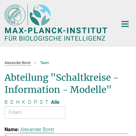
Hauptinhalt
Alexander Borst
Team
Abteilung "Schaltkreise -
Information - Modelle"
B
D
H
K
O
P
S
T
Alle
Alexander Borst