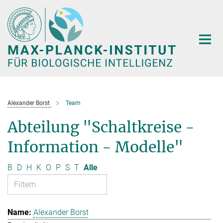
Hauptinhalt
Alexander Borst
Team
Abteilung "Schaltkreise -
Information - Modelle"
B
D
H
K
O
P
S
T
Alle
Alexander Borst