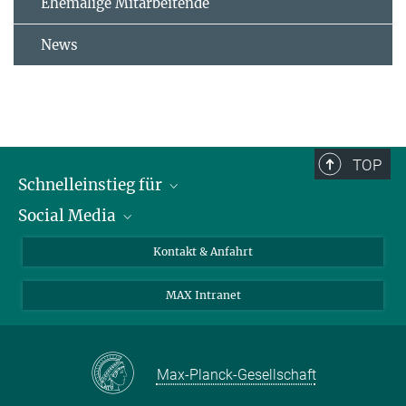
Ehemalige Mitarbeitende
News
TOP
Schnelleinstieg für
Social Media
Journalist*innen
Studierende
Bluesky
Kontakt & Anfahrt
Wissenschaftler*innen
Instagram
MAX Intranet
Bewerbende
LinkedIn
Besuchende
Threads
Schüler*innen und Lehrkräfte
Facebook
Max-Planck-Gesellschaft
Alumni