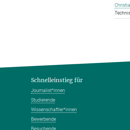
Christi
Technis
Schnelleinstieg für
Journalist*innen
Studierende
Wissenschaftler*innen
Bewerbende
Besuchende