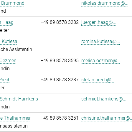
s Drummond
nikolas.drummond@...
and
n Haag
+49 89 8578 3282
juergen.haag@...
eiter
 Kutlesa
romina.kutlesa@...
che Assistentin
 Oezmen
+49 89 8578 3595
melisa.oezmen@...
andin
Prech
+49 89 8578 3287
stefan.prech@...
er
 Schmidt-Hamkens
schmidt.hamkens@...
andin
ine Thalhammer
+49 89 8578 3251
christine.thalhammer@..
onsassistentin