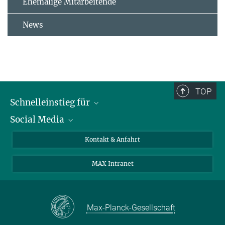
Ehemalige Mitarbeitende
News
TOP
Schnelleinstieg für
Social Media
Journalist*innen
Studierende
Bluesky
Kontakt & Anfahrt
Wissenschaftler*innen
Instagram
MAX Intranet
Bewerbende
LinkedIn
Besuchende
Threads
Schüler*innen und Lehrkräfte
Facebook
Max-Planck-Gesellschaft
Alumni