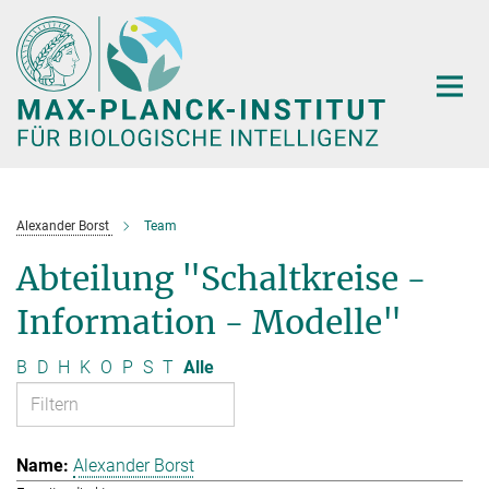
Hauptinhalt
Alexander Borst
Team
Abteilung "Schaltkreise -
Information - Modelle"
B
D
H
K
O
P
S
T
Alle
Alexander Borst