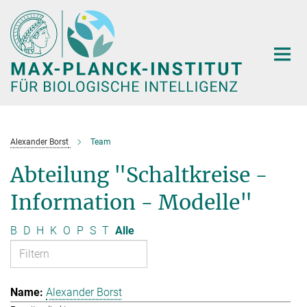
Hauptinhalt
Alexander Borst
Team
Abteilung "Schaltkreise -
Information - Modelle"
B
D
H
K
O
P
S
T
Alle
Alexander Borst