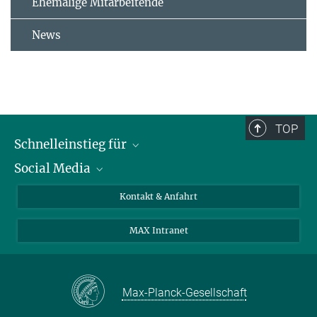
Ehemalige Mitarbeitende
News
TOP
Schnelleinstieg für
Social Media
Journalist*innen
Studierende
Bluesky
Kontakt & Anfahrt
Wissenschaftler*innen
Instagram
MAX Intranet
Bewerbende
LinkedIn
Besuchende
Threads
Schüler*innen und Lehrkräfte
Facebook
Max-Planck-Gesellschaft
Alumni