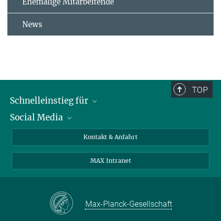
Ehemalige Mitarbeitende
News
TOP
Schnelleinstieg für
Social Media
Journalist*innen
Studierende
Bluesky
Kontakt & Anfahrt
Wissenschaftler*innen
Instagram
MAX Intranet
Bewerbende
LinkedIn
Besuchende
Threads
Schüler*innen und Lehrkräfte
Facebook
Max-Planck-Gesellschaft
Alumni