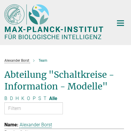
Hauptinhalt
Alexander Borst
Team
Abteilung "Schaltkreise -
Information - Modelle"
B
D
H
K
O
P
S
T
Alle
Alexander Borst