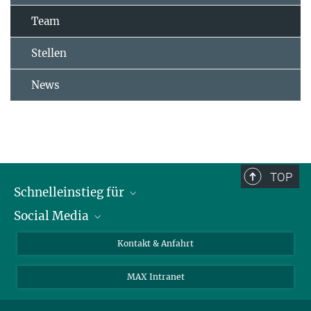
Team
Stellen
News
TOP
Schnelleinstieg für
Social Media
Journalist*innen
Studierende
Bluesky
Kontakt & Anfahrt
Wissenschaftler*innen
Instagram
MAX Intranet
Bewerbende
LinkedIn
Besuchende
Threads