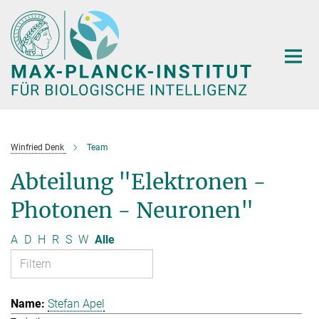
Hauptinhalt
Winfried Denk
Team
Abteilung "Elektronen -
Photonen - Neuronen"
A
D
H
R
S
W
Alle
Stefan Apel