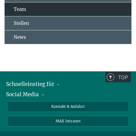
Team
Stellen
News
TOP
Schnelleinstieg für
Social Media
Journalist*innen
Studierende
Bluesky
Kontakt & Anfahrt
Wissenschaftler*innen
Instagram
MAX Intranet
Bewerbende
LinkedIn
Besuchende
Threads