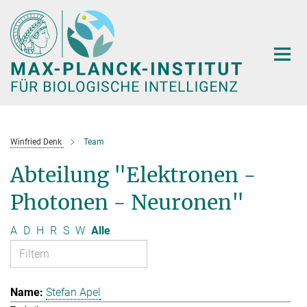
Hauptinhalt
Winfried Denk
Team
Abteilung "Elektronen -
Photonen - Neuronen"
A
D
H
R
S
W
Alle
Stefan Apel