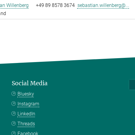
an Willenberg
+49 89 8578 3674
sebastian.willenberg@...
and
Social Media
Bluesky
Instagram
LinkedIn
Threads
Facebook