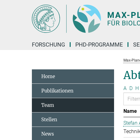
Hauptinhalt
FORSCHUNG
PHD-PROGRAMME
SE
Max-Planck
Ab
Home
A
D
H
Publikationen
Team
Name
Stellen
Stefan 
Technik
News