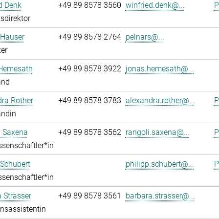
d Denk
+49 89 8578 3560
winfried.denk@...
P
sdirektor
 Hauser
+49 89 8578 2764
pelnars@...
er
Hemesath
+49 89 8578 3922
jonas.hemesath@...
and
ra Rother
+49 89 8578 3783
alexandra.rother@...
P
andin
i Saxena
+49 89 8578 3562
rangoli.saxena@...
P
senschaftler*in
 Schubert
philipp.schubert@...
P
senschaftler*in
 Strasser
+49 89 8578 3561
barbara.strasser@...
onsassistentin