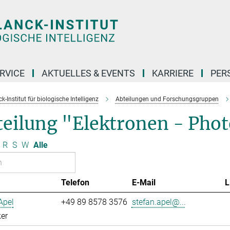
RVICE
AKTUELLES & EVENTS
KARRIERE
PER
-Institut für biologische Intelligenz
Abteilungen und Forschungsgruppen
teilung "Elektronen - Pho
R
S
W
Alle
Telefon
E-Mail
L
Apel
+49 89 8578 3576
stefan.apel@...
er