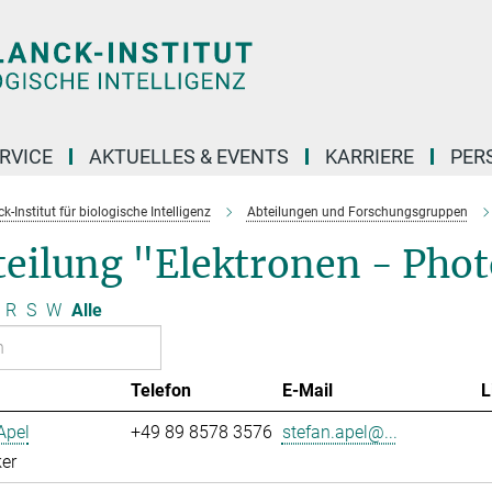
RVICE
AKTUELLES & EVENTS
KARRIERE
PER
-Institut für biologische Intelligenz
Abteilungen und Forschungsgruppen
teilung "Elektronen - Pho
R
S
W
Alle
Telefon
E-Mail
L
Apel
+49 89 8578 3576
stefan.apel@...
er