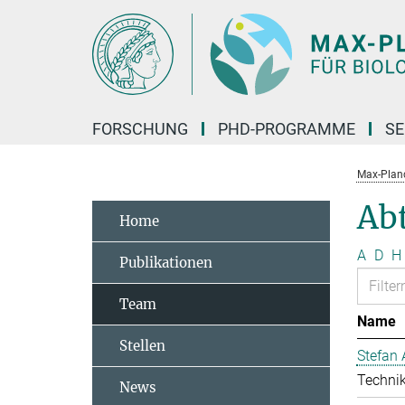
Hauptinhalt
FORSCHUNG
PHD-PROGRAMME
SE
Max-Planck
Ab
Home
A
D
H
Publikationen
Team
Name
Stellen
Stefan 
Technik
News