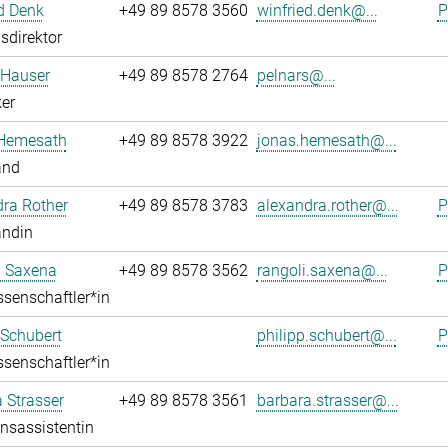
d Denk
+49 89 8578 3560
winfried.denk@...
P
sdirektor
 Hauser
+49 89 8578 2764
pelnars@...
er
Hemesath
+49 89 8578 3922
jonas.hemesath@...
and
ra Rother
+49 89 8578 3783
alexandra.rother@...
P
andin
i Saxena
+49 89 8578 3562
rangoli.saxena@...
P
senschaftler*in
 Schubert
philipp.schubert@...
P
senschaftler*in
 Strasser
+49 89 8578 3561
barbara.strasser@...
onsassistentin