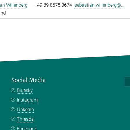
an Willenberg
+49 89 8578 3674
sebastian.willenberg@...
and
Social Media
Bluesky
Instagram
LinkedIn
Threads
Facebook