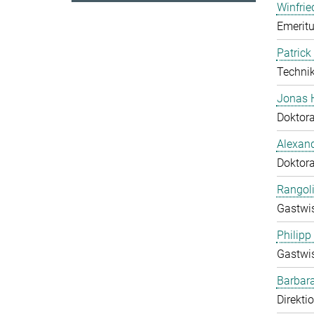
Winfrie
Emeritu
Patrick
Technik
Jonas 
Doktor
Alexand
Doktor
Rangol
Gastwis
Philipp
Gastwis
Barbara
Direkti