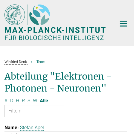
Hauptinhalt
Winfried Denk
Team
Abteilung "Elektronen -
Photonen - Neuronen"
A
D
H
R
S
W
Alle
Stefan Apel