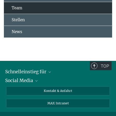
Team
Stellen
News
TOP
Schnelleinstieg für
Social Media
Journalist*innen
Studierende
Bluesky
Kontakt & Anfahrt
Wissenschaftler*innen
Instagram
MAX Intranet
Bewerbende
LinkedIn
Besuchende
Threads