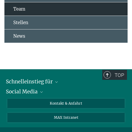
Team
Stellen
News
TOP
Schnelleinstieg für
Social Media
Journalist*innen
Studierende
Bluesky
Kontakt & Anfahrt
Wissenschaftler*innen
Instagram
MAX Intranet
Bewerbende
LinkedIn
Besuchende
Threads