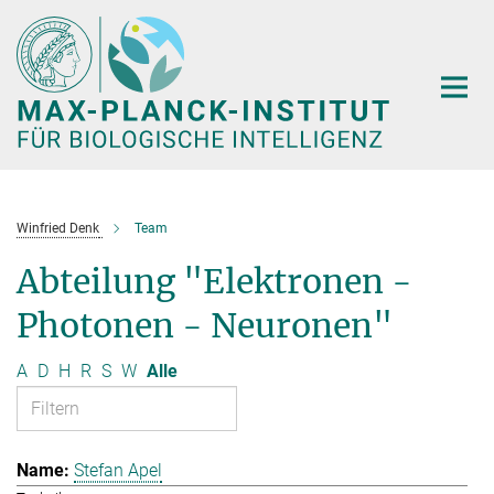
Hauptinhalt
Winfried Denk
Team
Abteilung "Elektronen -
Photonen - Neuronen"
A
D
H
R
S
W
Alle
Stefan Apel