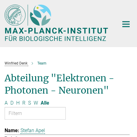
Hauptinhalt
Winfried Denk
Team
Abteilung "Elektronen -
Photonen - Neuronen"
A
D
H
R
S
W
Alle
Stefan Apel