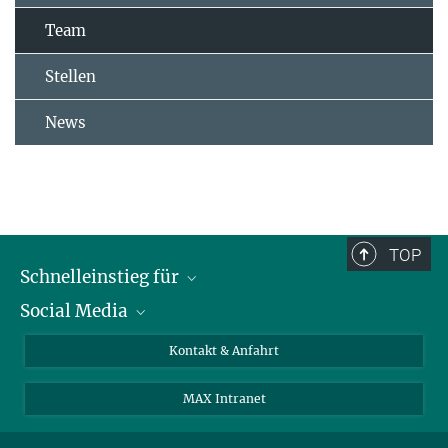
Team
Stellen
News
TOP
Schnelleinstieg für
Social Media
Journalist*innen
Studierende
Bluesky
Kontakt & Anfahrt
Wissenschaftler*innen
Instagram
MAX Intranet
Bewerbende
LinkedIn
Besuchende
Threads