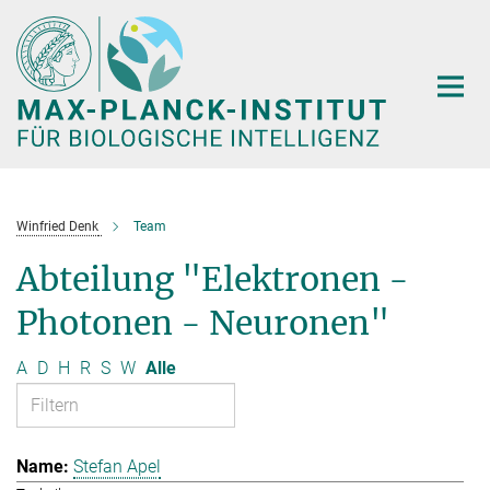
Hauptinhalt
Winfried Denk
Team
Abteilung "Elektronen -
Photonen - Neuronen"
A
D
H
R
S
W
Alle
Stefan Apel