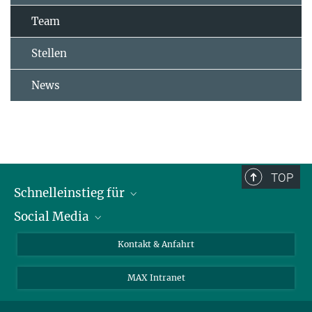
Team
Stellen
News
TOP
Schnelleinstieg für
Social Media
Journalist*innen
Studierende
Bluesky
Kontakt & Anfahrt
Wissenschaftler*innen
Instagram
MAX Intranet
Bewerbende
LinkedIn
Besuchende
Threads