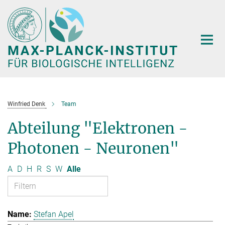
Hauptinhalt
Winfried Denk
Team
Abteilung "Elektronen -
Photonen - Neuronen"
A
D
H
R
S
W
Alle
Stefan Apel