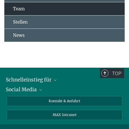
Team
Stellen
News
TOP
Schnelleinstieg für
Social Media
Journalist*innen
Studierende
Bluesky
Kontakt & Anfahrt
Wissenschaftler*innen
Instagram
MAX Intranet
Bewerbende
LinkedIn
Besuchende
Threads