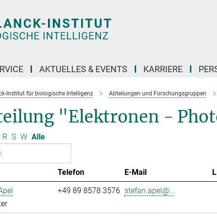
RVICE
AKTUELLES & EVENTS
KARRIERE
PER
-Institut für biologische Intelligenz
Abteilungen und Forschungsgruppen
teilung "Elektronen - Pho
R
S
W
Alle
Telefon
E-Mail
L
Apel
+49 89 8578 3576
stefan.apel@...
er