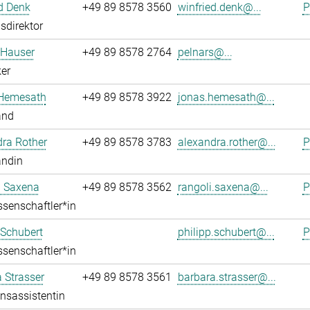
d Denk
+49 89 8578 3560
winfried.denk@...
P
sdirektor
 Hauser
+49 89 8578 2764
pelnars@...
er
Hemesath
+49 89 8578 3922
jonas.hemesath@...
and
ra Rother
+49 89 8578 3783
alexandra.rother@...
P
andin
i Saxena
+49 89 8578 3562
rangoli.saxena@...
P
senschaftler*in
 Schubert
philipp.schubert@...
P
senschaftler*in
 Strasser
+49 89 8578 3561
barbara.strasser@...
onsassistentin