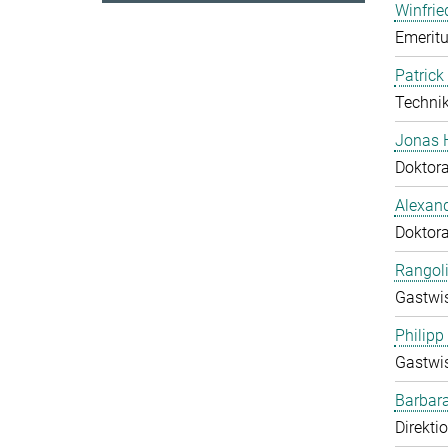
Winfrie
Emeritu
Patrick
Technik
Jonas 
Doktor
Alexand
Doktor
Rangol
Gastwis
Philipp
Gastwis
Barbara
Direkti