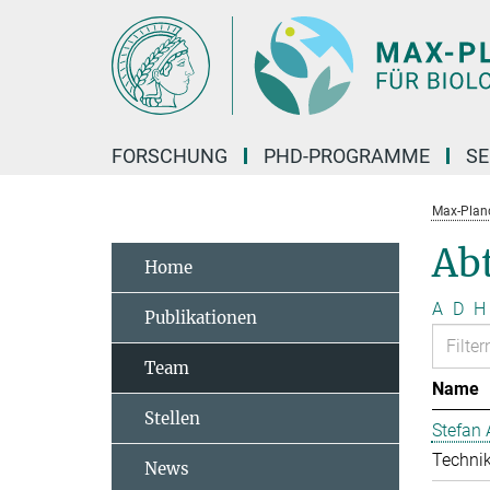
Hauptinhalt
FORSCHUNG
PHD-PROGRAMME
SE
Max-Planck
Ab
Home
A
D
H
Publikationen
Team
Name
Stellen
Stefan 
Technik
News