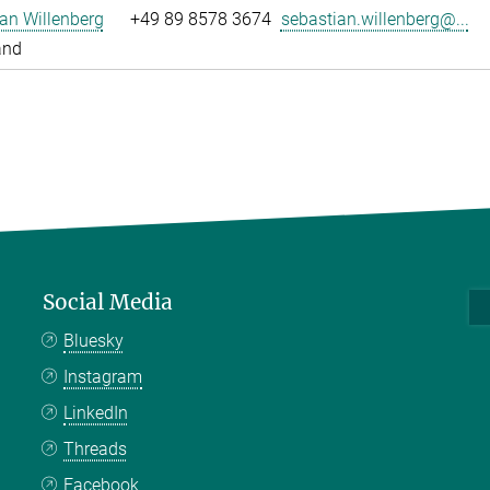
an Willenberg
+49 89 8578 3674
sebastian.willenberg@...
and
Social Media
Bluesky
Instagram
LinkedIn
Threads
Facebook