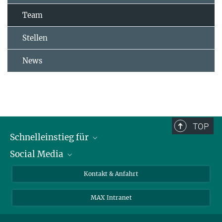
Team
Stellen
News
TOP
Schnelleinstieg für
Social Media
Journalist*innen
Studierende
Bluesky
Kontakt & Anfahrt
Wissenschaftler*innen
Instagram
MAX Intranet
Bewerbende
LinkedIn
Besuchende
Threads