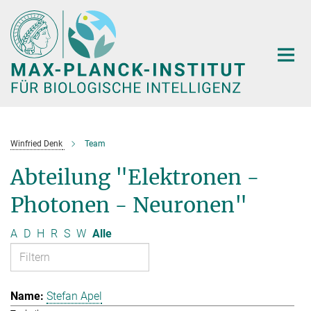
Hauptinhalt
Winfried Denk
Team
Abteilung "Elektronen -
Photonen - Neuronen"
A
D
H
R
S
W
Alle
Stefan Apel