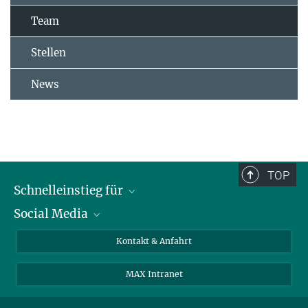
Team
Stellen
News
TOP
Schnelleinstieg für
Social Media
Journalist*innen
Studierende
Bluesky
Kontakt & Anfahrt
Wissenschaftler*innen
Instagram
MAX Intranet
Bewerbende
LinkedIn
Besuchende
Threads