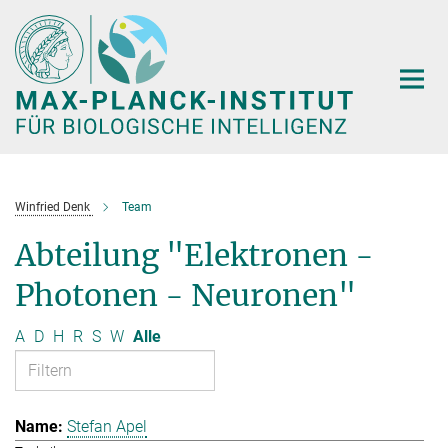
Hauptinhalt
Winfried Denk
Team
Abteilung "Elektronen -
Photonen - Neuronen"
A
D
H
R
S
W
Alle
Stefan Apel