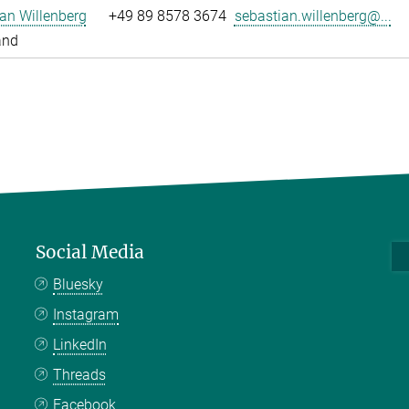
an Willenberg
+49 89 8578 3674
sebastian.willenberg@...
and
Social Media
Bluesky
Instagram
LinkedIn
Threads
Facebook