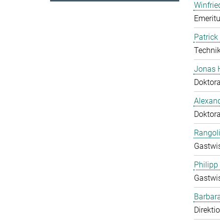
Winfrie
Emeritu
Patrick
Technik
Jonas 
Doktor
Alexand
Doktor
Rangol
Gastwis
Philipp
Gastwis
Barbara
Direkti