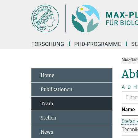
Hauptinhalt
FORSCHUNG
PHD-PROGRAMME
SE
Max-Planck
Ab
Home
A
D
H
Publikationen
Team
Name
Stellen
Stefan 
Technik
News