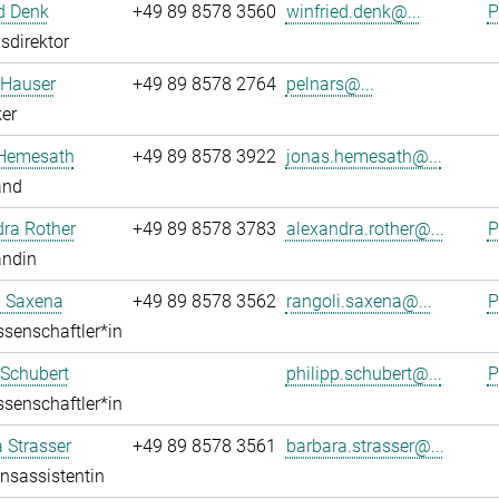
d Denk
+49 89 8578 3560
winfried.denk@...
P
sdirektor
 Hauser
+49 89 8578 2764
pelnars@...
er
Hemesath
+49 89 8578 3922
jonas.hemesath@...
and
ra Rother
+49 89 8578 3783
alexandra.rother@...
P
andin
i Saxena
+49 89 8578 3562
rangoli.saxena@...
P
senschaftler*in
 Schubert
philipp.schubert@...
P
senschaftler*in
 Strasser
+49 89 8578 3561
barbara.strasser@...
onsassistentin