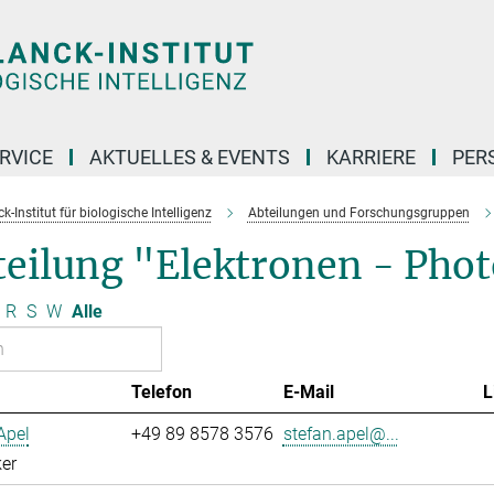
RVICE
AKTUELLES & EVENTS
KARRIERE
PER
-Institut für biologische Intelligenz
Abteilungen und Forschungsgruppen
teilung "Elektronen - Pho
R
S
W
Alle
Telefon
E-Mail
L
Apel
+49 89 8578 3576
stefan.apel@...
er