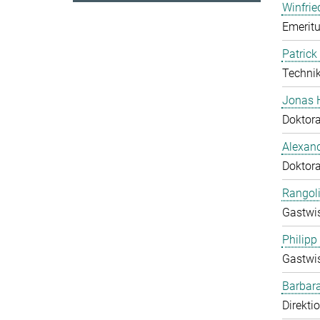
Winfrie
Emeritu
Patrick
Technik
Jonas 
Doktor
Alexand
Doktor
Rangol
Gastwis
Philipp
Gastwis
Barbara
Direkti