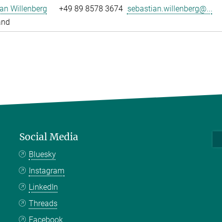
an Willenberg
+49 89 8578 3674
sebastian.willenberg@...
and
Social Media
Bluesky
Instagram
LinkedIn
Threads
Facebook