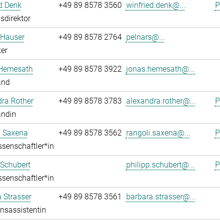
d Denk
+49 89 8578 3560
winfried.denk@...
P
sdirektor
 Hauser
+49 89 8578 2764
pelnars@...
er
Hemesath
+49 89 8578 3922
jonas.hemesath@...
and
ra Rother
+49 89 8578 3783
alexandra.rother@...
P
andin
i Saxena
+49 89 8578 3562
rangoli.saxena@...
P
senschaftler*in
 Schubert
philipp.schubert@...
P
senschaftler*in
 Strasser
+49 89 8578 3561
barbara.strasser@...
onsassistentin