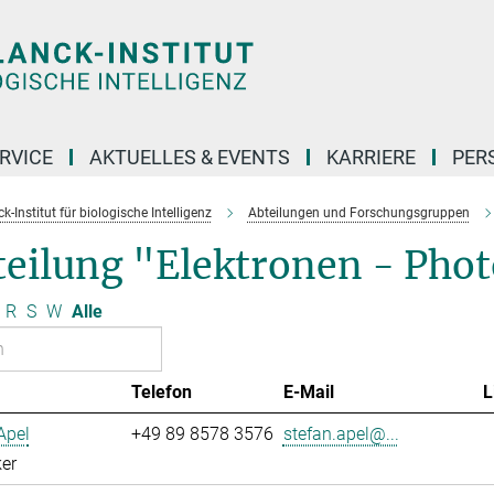
RVICE
AKTUELLES & EVENTS
KARRIERE
PER
-Institut für biologische Intelligenz
Abteilungen und Forschungsgruppen
teilung "Elektronen - Pho
R
S
W
Alle
Telefon
E-Mail
L
Apel
+49 89 8578 3576
stefan.apel@...
er