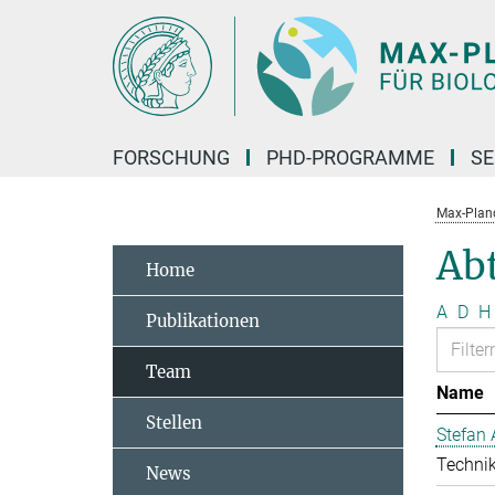
Hauptinhalt
FORSCHUNG
PHD-PROGRAMME
SE
Max-Planck
Ab
Home
A
D
H
Publikationen
Team
Name
Stellen
Stefan 
Technik
News