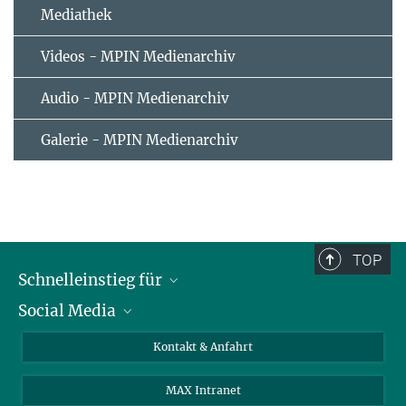
Mediathek
Videos - MPIN Medienarchiv
Audio - MPIN Medienarchiv
Galerie - MPIN Medienarchiv
TOP
Schnelleinstieg für
Social Media
Journalist*innen
Studierende
Bluesky
Kontakt & Anfahrt
Wissenschaftler*innen
Instagram
MAX Intranet
Bewerbende
LinkedIn