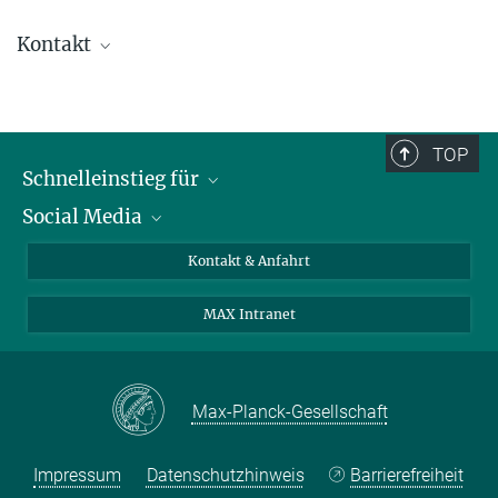
Kontakt
Sekretariat Kempenaers
+49 8157 932-232
sekretariat.kempenaers@...
TOP
Schnelleinstieg für
Social Media
Journalist*innen
Studierende
Bluesky
Kontakt & Anfahrt
Wissenschaftler*innen
Instagram
MAX Intranet
Bewerbende
LinkedIn
Besuchende
Threads
Schüler*innen und Lehrkräfte
Facebook
Max-Planck-Gesellschaft
Alumni
Impressum
Datenschutzhinweis
Barrierefreiheit