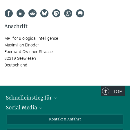
Anschrift
MPI for Biological Intelligence
Maximilian Einöder
Eberhard-Gwinner-Strasse
82319 Seewiesen
Deutschland
TOP
Schnelleinstieg für
Social Media
Journalist*innen
Studierende
Bluesky
Kontakt & Anfahrt
Wissenschaftler*innen
Instagram