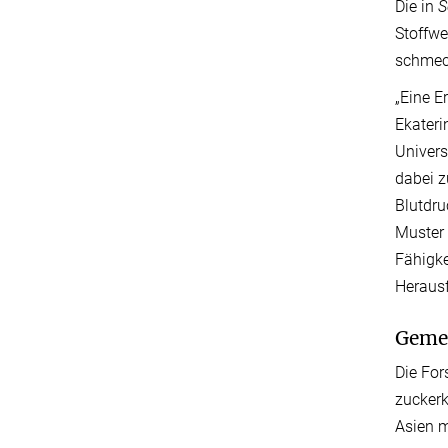
Die in
S
Stoffwe
schmeck
„Eine E
Ekater
Univers
dabei z
Blutdru
Muster 
Fähigke
Herausf
Gemei
Die Fo
zuckerk
Asien m