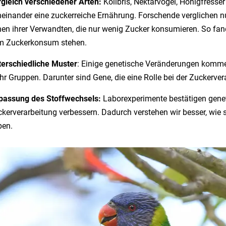
gleich verschiedener Arten:
Kolibris, Nektarvögel, Honigfress
einander eine zuckerreiche Ernährung. Forschende verglichen
en ihrer Verwandten, die nur wenig Zucker konsumieren. So fa
m Zuckerkonsum stehen.
erschiedliche Muster
: Einige genetische Veränderungen kommen 
r Gruppen. Darunter sind Gene, die eine Rolle bei der Zuckervera
passung des Stoffwechsels:
Laborexperimente bestätigen genet
kerverarbeitung verbessern. Dadurch verstehen wir besser, wie s
ben.