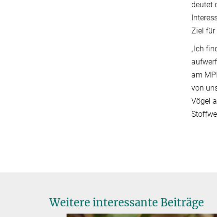
deutet 
Interes
Ziel fü
„Ich fi
aufwerf
am MPI 
von uns
Vögel a
Stoffwe
Weitere interessante Beiträge