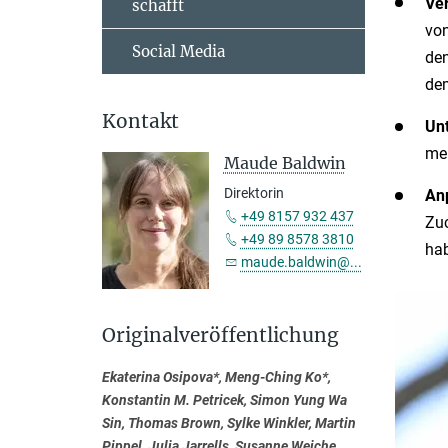
Ver
schafft
von
Social Media
den
de
Kontakt
Unt
meh
Maude Baldwin
Direktorin
An
+49 8157 932 437
Zuc
+49 89 8578 3810
ha
maude.baldwin@...
Originalveröffentlichung
Ekaterina Osipova*, Meng-Ching Ko*,
Konstantin M. Petricek, Simon Yung Wa
Sin, Thomas Brown, Sylke Winkler, Martin
Pippel, Julia Jarrells, Susanne Weiche,