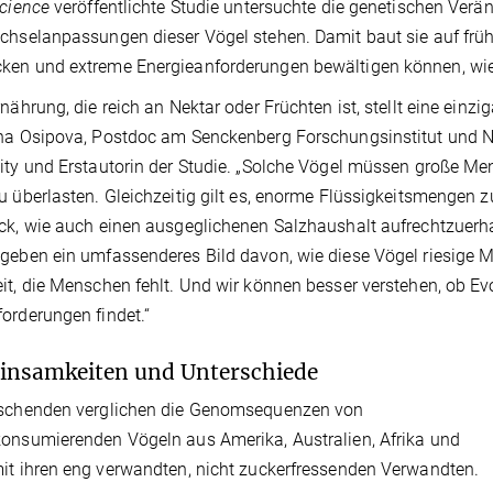
cience
veröffentlichte Studie untersuchte die genetischen Verä
chselanpassungen dieser Vögel stehen. Damit baut sie auf frühe
en und extreme Energieanforderungen bewältigen können, wie 
rnährung, die reich an Nektar oder Früchten ist, stellt eine einz
ina Osipova, Postdoc am Senckenberg Forschungsinstitut und 
ity und Erstautorin der Studie. „Solche Vögel müssen große M
u überlasten. Gleichzeitig gilt es, enorme Flüssigkeitsmenge
ck, wie auch einen ausgeglichenen Salzhaushalt aufrechtzuerh
geben ein umfassenderes Bild davon, wie diese Vögel riesige 
it, die Menschen fehlt. Und wir können besser verstehen, ob Ev
orderungen findet.“
nsamkeiten und Unterschiede
rschenden verglichen die Genomsequenzen von
onsumierenden Vögeln aus Amerika, Australien, Afrika und
it ihren eng verwandten, nicht zuckerfressenden Verwandten.