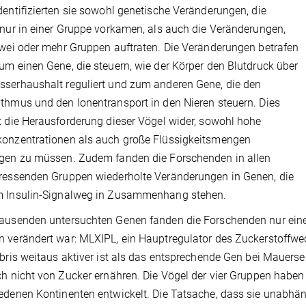
dentifizierten sie sowohl genetische Veränderungen, die
 nur in einer Gruppe vorkamen, als auch die Veränderungen,
zwei oder mehr Gruppen auftraten. Die Veränderungen betrafen
um einen Gene, die steuern, wie der Körper den Blutdruck über
serhaushalt reguliert und zum anderen Gene, die den
thmus und den Ionentransport in den Nieren steuern. Dies
t die Herausforderung dieser Vögel wider, sowohl hohe
konzentrationen als auch große Flüssigkeitsmengen
gen zu müssen. Zudem fanden die Forschenden in allen
ressenden Gruppen wiederholte Veränderungen in Genen, die
m Insulin-Signalweg in Zusammenhang stehen.
ausenden untersuchten Genen fanden die Forschenden nur eines,
 verändert war: MLXIPL, ein Hauptregulator des Zuckerstoffwec
ibris weitaus aktiver ist als das entsprechende Gen bei Mauerse
ch nicht von Zucker ernähren. Die Vögel der vier Gruppen haben
edenen Kontinenten entwickelt. Die Tatsache, dass sie unabhä