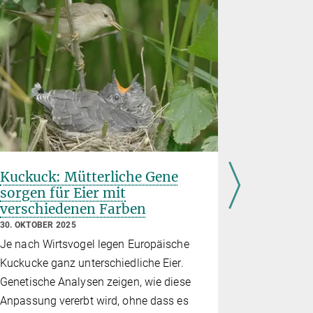
Kuckuck: Mütterliche Gene
Was gib
sorgen für Eier mit
seine ch
verschiedenen Farben
Falten?
30. OKTOBER 2025
28. AUGUST 2
Je nach Wirtsvogel legen Europäische
Veränderun
Kuckucke ganz unterschiedliche Eier.
Verhalten 
Genetische Analysen zeigen, wie diese
beeinfluss
Anpassung vererbt wird, ohne dass es
Gehirn.