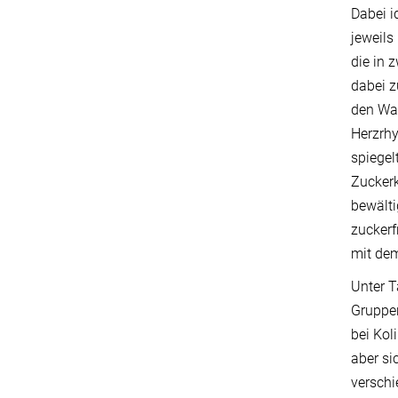
Dabei i
jeweils
die in 
dabei z
den Was
Herzrhy
spiegel
Zucker
bewälti
zuckerf
mit de
Unter T
Gruppen
bei Kol
aber si
verschi