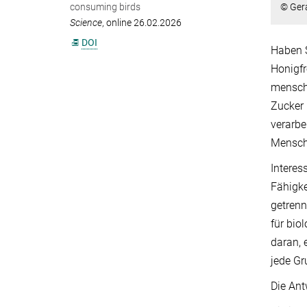
© Gera
consuming birds
Science
, online 26.02.2026
DOI
Haben S
Honigfr
menschl
Zucker 
verarbe
Mensche
Interes
Fähigke
getrenn
für bio
daran, 
jede Gr
Die Ant