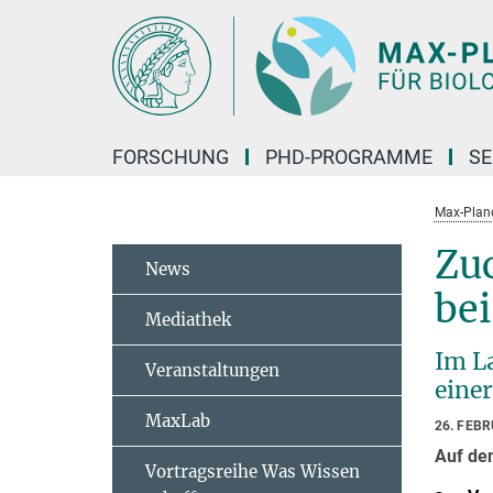
Hauptinhalt
FORSCHUNG
PHD-PROGRAMME
SE
Max-Planck
Zu
News
bei
Mediathek
Im L
Veranstaltungen
eine
MaxLab
26. FEB
Auf de
Vortragsreihe Was Wissen