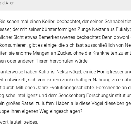
ld Allen
ie schon mal einen Kolibri beobachtet, der seinen Schnabel ti
esser, der mit seiner bürstenförmigen Zunge Nektar aus Eukal
icher Sicht etwas Bemerkenswertes beobachtet: Denn obwohl d
konsumieren, gibt es einige, die sich fast ausschließlich von N
iten sie enorme Mengen an Zucker, ohne die Krankheiten zu ent
n oder anderen Tieren hervorrufen würde.
santerweise haben Kolibris, Nektarvögel, einige Honigfresser 
it entwickelt, sich von extrem zuckerhaltiger Nahrung zu ernä
t durch Millionen Jahre Evolutionsgeschichte. Forschende an d
logische Intelligenz und dem Senckenberg Forschungsinstitut
ein großes Rätsel zu lüften: Haben alle diese Vögel dieselben 
uppe ihren eigenen Weg eingeschlagen?
wort lautet: beides.