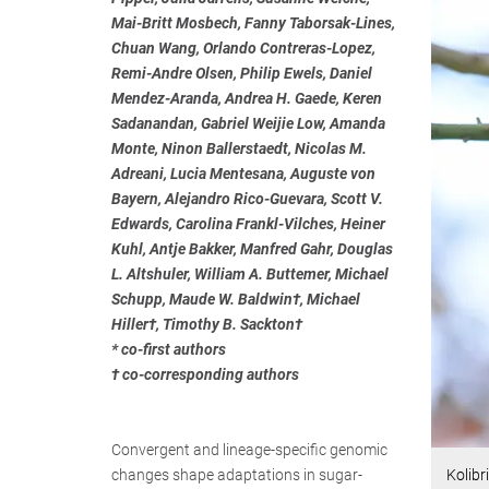
Mai-Britt Mosbech, Fanny Taborsak-Lines,
Chuan Wang, Orlando Contreras-Lopez,
Remi-Andre Olsen, Philip Ewels, Daniel
Mendez-Aranda, Andrea H. Gaede, Keren
Sadanandan, Gabriel Weijie Low, Amanda
Monte, Ninon Ballerstaedt, Nicolas M.
Adreani, Lucia Mentesana, Auguste von
Bayern, Alejandro Rico-Guevara, Scott V.
Edwards, Carolina Frankl-Vilches, Heiner
Kuhl, Antje Bakker, Manfred Gahr, Douglas
L. Altshuler, William A. Buttemer, Michael
Schupp, Maude W. Baldwin†, Michael
Hiller†, Timothy B. Sackton†
* co-first authors
† co-corresponding authors
Convergent and lineage-specific genomic
Kolibr
changes shape adaptations in sugar-