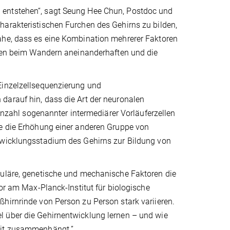
 entstehen“, sagt Seung Hee Chun, Postdoc und
harakteristischen Furchen des Gehirns zu bilden,
ahe, dass es eine Kombination mehrerer Faktoren
ellen beim Wandern aneinanderhaften und die
Einzelzellsequenzierung und
darauf hin, dass die Art der neuronalen
 Anzahl sogenannter intermediärer Vorläuferzellen
te die Erhöhung einer anderen Gruppe von
ntwicklungsstadium des Gehirns zur Bildung von
luläre, genetische und mechanische Faktoren die
tor am Max-Planck-Institut für biologische
hirnrinde von Person zu Person stark variieren.
l über die Gehirnentwicklung lernen – und wie
heit zusammenhängt.”