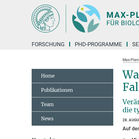
Hauptinhalt
FORSCHUNG
PHD-PROGRAMME
SE
Max-Planck
Was
Home
Fal
Publikationen
Verä
Team
die 
News
28. AUG
Auf de