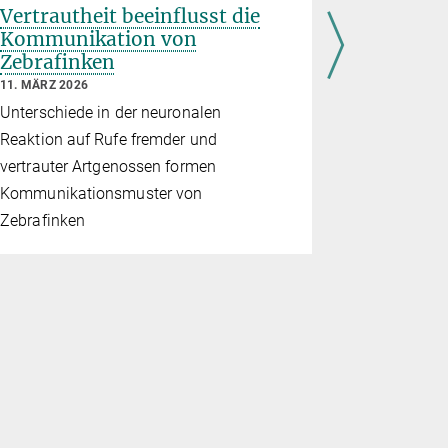
Vertrautheit beeinflusst die
Der Mäus
Kommunikation von
seine Fa
Zebrafinken
10. MÄRZ 20
11. MÄRZ 2026
Eine europa
Unterschiede in der neuronalen
zeigt, dass
Reaktion auf Rufe fremder und
Mäusebussa
vertrauter Artgenossen formen
heller Färb
Kommunikationsmuster von
Zebrafinken