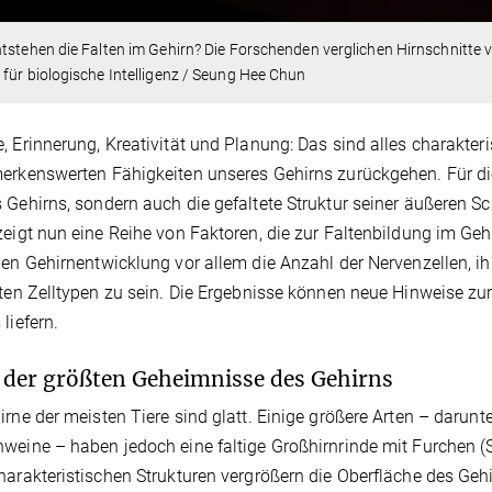
tstehen die Falten im Gehirn? Die Forschenden verglichen Hirnschnitte
für biologische Intelligenz / Seung Hee Chun
, Erinnerung, Kreativität und Planung: Das sind alles charakte
erkenswerten Fähigkeiten unseres Gehirns zurückgehen. Für die
 Gehirns, sondern auch die gefaltete Struktur seiner äußeren Sch
zeigt nun eine Reihe von Faktoren, die zur Faltenbildung im Ge
hen Gehirnentwicklung vor allem die Anzahl der Nervenzellen, 
gten Zelltypen zu sein. Die Ergebnisse können neue Hinweise zu
liefern.
 der größten Geheimnisse des Gehirns
irne der meisten Tiere sind glatt. Einige größere Arten – darun
weine – haben jedoch eine faltige Großhirnrinde mit Furchen (S
harakteristischen Strukturen vergrößern die Oberfläche des Geh