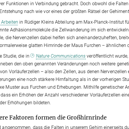
ver Funktionen in Verbindung gebracht. Doch obwohl die Falten 
e Entstehung nach wie vor eines der größten Rätsel der Gehirnen
 Arbeiten
in Rüdiger Kleins Abteilung am Max-Planck-Institut für
nnte Adhäsionsmoleküle die Zellwanderung im sich entwickeln
e, die Nervenzellen dabei helfen sich aneinanderzuheften, breite
normalerweise glatten Hirnrinde der Maus Furchen – ähnlichen
e Studie, die in
Nature Communications
veröffentlicht wurde,
 neben den oben genannten Veränderungen noch weitere geneti
von Vorläuferzellen – also den Zellen, aus denen Nervenzelle
rungen eine noch stärkere Hirnfaltung als in der vorherigen Stu
xe Muster aus Furchen und Erhebungen. Mithilfe genetischer 
 dass ein Erhöhen der Anzahl verschiedener Vorläuferzellen eine
oder Erhöhungen bildeten.
re Faktoren formen die Großhirnrinde
d angenommen, dass die Falten in unserem Gehirn einerseits d