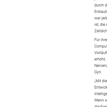
durch d
Erstaut
war jed
ist, di
Zelldich
Für ihr
Compute
Vorläuf
erhöht,
Nervenz
Gyri.
„Mit di
Entwick
Intelli
Wenn wi
die For