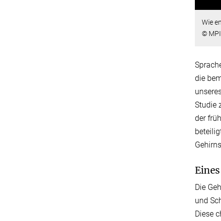
Wie en
© MPI 
Sprache
die bem
unseres
Studie 
der frü
beteili
Gehirns 
Eines
Die Geh
und Sch
Diese c