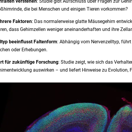
nfalten verstehen
: Studie gibt Aufschluss über Fragen zur Gehi
ßhirnrinde, die bei Menschen und einigen Tieren vorkommen?
hrere Faktoren
: Das normalerweise glatte Mäusegehirn entwick
ren, dass Gehirnzellen weniger aneinanderhaften und ihre Zellan
ltyp beeinflusst Faltenform
: Abhängig vom Nervenzelltyp, führt
chen oder Erhebungen.
rt für zukünftige Forschung
: Studie zeigt, wie sich das Verhalt
irnentwicklung auswirken – und liefert Hinweise zu Evolution, 