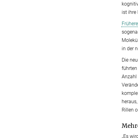
kogniti
ist ihr
Frühere
sogena
Molekül
in der 
Die neu
führten
Anzahl 
Verände
komple
heraus,
Rillen 
Mehre
„Es wir