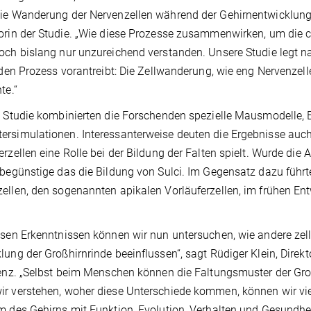
ie Wanderung der Nervenzellen während der Gehirnentwicklung
orin der Studie. „Wie diese Prozesse zusammenwirken, um die c
och bislang nur unzureichend verstanden. Unsere Studie legt n
e den Prozess vorantreibt: Die Zellwanderung, wie eng Nervenz
te.“
e Studie kombinierten die Forschenden spezielle Mausmodelle, 
rsimulationen. Interessanterweise deuten die Ergebnisse auch 
erzellen eine Rolle bei der Bildung der Falten spielt. Wurde die
 begünstige das die Bildung von Sulci. Im Gegensatz dazu führ
ellen, den sogenannten apikalen Vorläuferzellen, im frühen E
esen Erkenntnissen können wir nun untersuchen, wie andere zel
lung der Großhirnrinde beeinflussen“, sagt Rüdiger Klein, Direk
genz. „Selbst beim Menschen können die Faltungsmuster der Groß
r verstehen, woher diese Unterschiede kommen, können wir vie
m des Gehirns mit Funktion, Evolution, Verhalten und Gesund