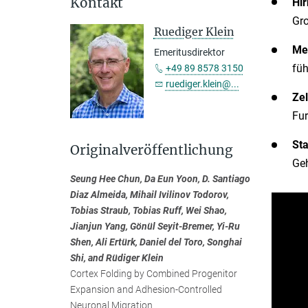
Kontakt
Hir
Gro
Ruediger Klein
Me
Emeritusdirektor
füh
+49 89 8578 3150
ruediger.klein@...
Zel
Fur
Sta
Originalveröffentlichung
Geh
Seung Hee Chun, Da Eun Yoon, D. Santiago
Diaz Almeida, Mihail Ivilinov Todorov,
Tobias Straub, Tobias Ruff, Wei Shao,
Jianjun Yang, Gönül Seyit-Bremer, Yi-Ru
Shen, Ali Ertürk, Daniel del Toro, Songhai
Shi, and Rüdiger Klein
Cortex Folding by Combined Progenitor
Expansion and Adhesion-Controlled
Neuronal Migration