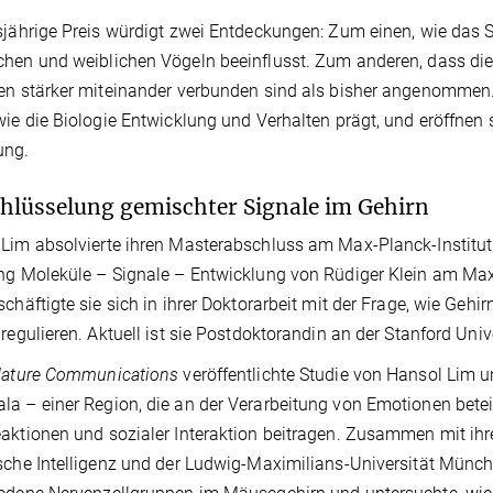
sjährige Preis würdigt zwei Entdeckungen: Zum einen, wie das
hen und weiblichen Vögeln beeinflusst. Zum anderen, dass die 
en stärker miteinander verbunden sind als bisher angenommen. 
wie die Biologie Entwicklung und Verhalten prägt, und eröffnen
ung.
hlüsselung gemischter Signale im Gehirn
Lim absolvierte ihren Masterabschluss am Max-Planck-Institut fü
ng Moleküle – Signale – Entwicklung von Rüdiger Klein am Max-P
schäftigte sie sich in ihrer Doktorarbeit mit der Frage, wie Geh
 regulieren. Aktuell ist sie Postdoktorandin an der Stanford Unive
ature Communications
veröffentlichte Studie von Hansol Lim u
a – einer Region, die an der Verarbeitung von Emotionen beteil
aktionen und sozialer Interaktion beitragen. Zusammen mit ihr
sche Intelligenz und der Ludwig-Maximilians-Universität Münch