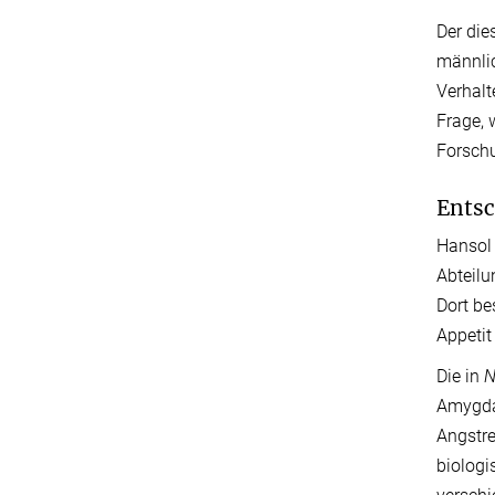
Der die
männlic
Verhalt
Frage, 
Forsch
Entsc
Hansol 
Abteilu
Dort be
Appetit
Die in
N
Amygdal
Angstre
biologi