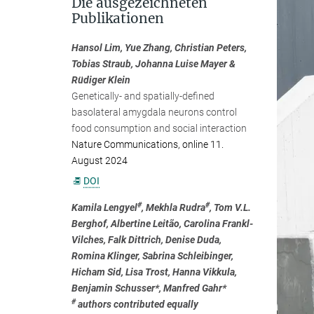
Die ausgezeichneten
Publikationen
Hansol Lim, Yue Zhang, Christian Peters,
Tobias Straub, Johanna Luise Mayer &
Rüdiger Klein
Genetically- and spatially-defined
basolateral amygdala neurons control
food consumption and social interaction
Nature Communications, online 11.
August 2024
DOI
#
#
Kamila
Lengyel
,
Mekhla
Rudra
, Tom V.L.
Berghof, Albertine
Leitão
, Carolina Frankl-
Vilches
, Falk Dittrich, Denise Duda,
Romina Klinger, Sabrina
Schleibinger
,
Hicham Sid, Lisa Trost, Hanna
Vikkula
,
Benjamin Schusser*, Manfred
Gahr
*
#
authors contributed equally