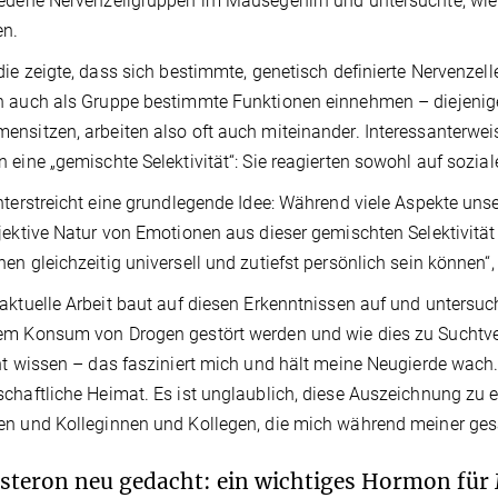
edene Nervenzellgruppen im Mäusegehirn und untersuchte, wie 
en.
die zeigte, dass sich bestimmte, genetisch definierte Nervenze
 auch als Gruppe bestimmte Funktionen einnehmen – diejenige
nsitzen, arbeiten also oft auch miteinander. Interessanterweis
 eine „gemischte Selektivität“: Sie reagierten sowohl auf sozia
nterstreicht eine grundlegende Idee: Während viele Aspekte unser
jektive Natur von Emotionen aus dieser gemischten Selektivität
en gleichzeitig universell und zutiefst persönlich sein können“
aktuelle Arbeit baut auf diesen Erkenntnissen auf und untersuch
m Konsum von Drogen gestört werden und wie dies zu Suchtverh
ht wissen – das fasziniert mich und hält meine Neugierde wach.
chaftliche Heimat. Es ist unglaublich, diese Auszeichnung zu 
n und Kolleginnen und Kollegen, die mich während meiner ges
steron neu gedacht: ein wichtiges Hormon fü