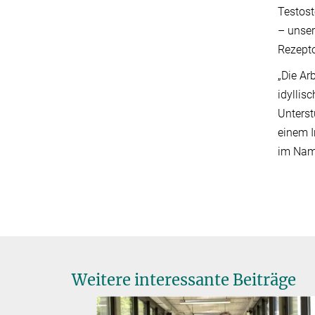
Testost
– unser
Rezepto
„Die Ar
idyllis
Unterst
einem I
im Nam
Weitere interessante Beiträge