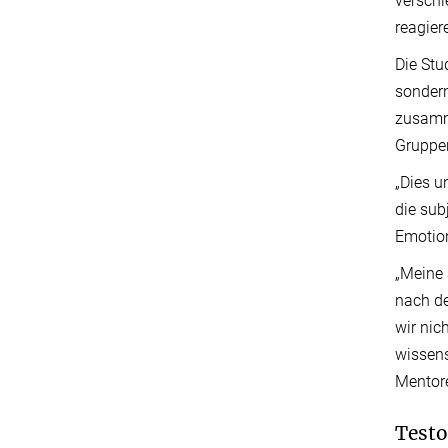
verschi
reagier
Die Stu
sondern
zusamme
Gruppen
„Dies u
die sub
Emotion
„Meine 
nach de
wir nic
wissens
Mentore
Testo