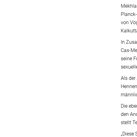
Mekhla 
Planck-
von Vög
Kalkutt
In Zusa
Cas-Met
seine F
sexuell
Als der
Hennen 
männlic
Die ebe
den And
stellt 
„Diese 