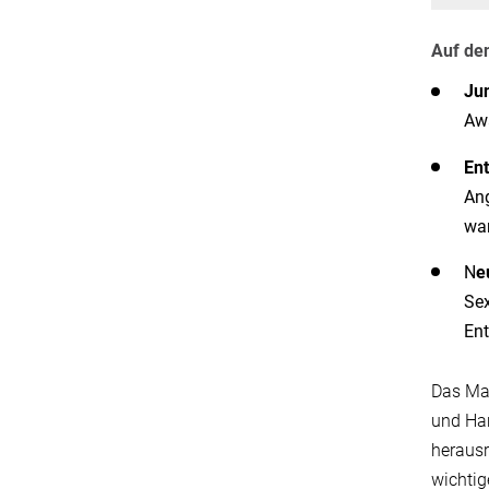
Auf de
Jun
Awa
Ent
Ang
war
N
e
Sex
Ent
Das Max
und Han
herausr
wichtig