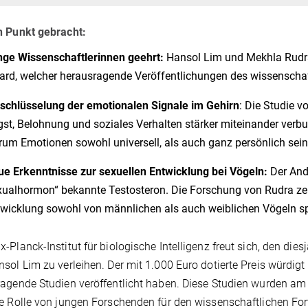
n Punkt gebracht:
ge Wissenschaftlerinnen geehrt:
Hansol Lim und Mekhla Rudra 
rd, welcher herausragende Veröffentlichungen des wissenscha
schlüsselung der emotionalen Signale im Gehirn
: Die Studie v
st, Belohnung und soziales Verhalten stärker miteinander verbu
um Emotionen sowohl universell, als auch ganz persönlich sei
ue Erkenntnisse zur sexuellen Entwicklung bei Vögeln:
Der And
ualhormon“ bekannte Testosteron. Die Forschung von Rudra zeigt
wicklung sowohl von männlichen als auch weiblichen Vögeln spi
-Planck-Institut für biologische Intelligenz freut sich, den di
sol Lim zu verleihen. Der mit 1.000 Euro dotierte Preis würdi
agende Studien veröffentlicht haben. Diese Studien wurden am I
e Rolle von jungen Forschenden für den wissenschaftlichen Fort