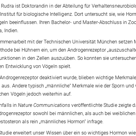
Rudra ist Doktorandin in der Abteilung für Verhaltensneurobi
Institut für biologische Intelligenz. Dort untersucht sie, wie H
eln beeinflussen. Ihren Bachelor- und Master-Abschluss in Zoolo
a, Indien.
mmenarbeit mit der Technischen Universität München setzen M
hode bei Hühnern ein, um den Androgenrezeptor „auszuschalten
unktionen in den Zellen auszuüben. So konnten sie untersuchen
en Entwicklung von Vögeln spielt.
 Androgenrezeptor deaktiviert wurde, blieben wichtige Merkma
aus. Andere typisch „männliche“ Merkmale wie der Sporn und v
hen Vögeln jedoch weiterhin auf.
nfalls in
Nature Communications
veröffentlichte Studie zeigte 
rogenrezeptor sowohl bei männlichen, als auch bei weiblichen 
Testosteron als rein „männliches Hormon“ infrage.
Studie erweitert unser Wissen über ein so wichtiges Hormon wie