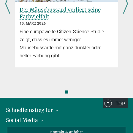
Der Mäusebussard verliert seine
Farbvielfalt
10. MÄRZ 2026
Eine europaweite Citizen-Science-Studie
zeigt, dass es immer weniger
Mäusebussarde mit ganz dunkler oder
heller Färbung gibt.
◼
TOP
Schnelleinstieg für
Social Media
Journalist*innen
Studierende
Bluesky
Kontakt & Anfahrt