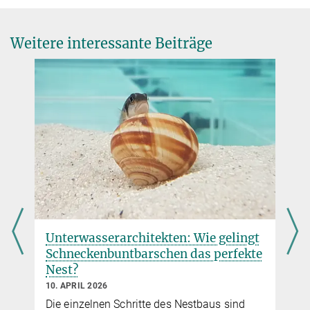
Unlocking function through neural differentiation, not growth
PNAS, 20 October 2025
Weitere interessante Beiträge
DOI
Unterwasserarchitekten: Wie gelingt
Schneckenbuntbarschen das perfekte
Nest?
10. APRIL 2026
Die einzelnen Schritte des Nestbaus sind