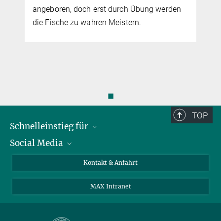
angeboren, doch erst durch Übung werden
die Fische zu wahren Meistern.
◼
TOP
Schnelleinstieg für
Social Media
Journalist*innen
Studierende
Bluesky
Kontakt & Anfahrt
Wissenschaftler*innen
Instagram
MAX Intranet
Bewerbende
LinkedIn
Besuchende
Threads