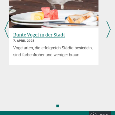
Eine ausgefeilte Strategie, um
Testosteron loszuwerden
23. JANUAR 2025
Ein Superenzym hilft Kampfläufern beim
Abbau des Sexualhormons
◼