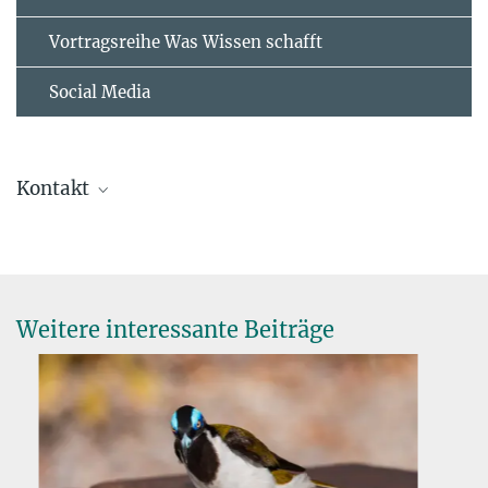
Vortragsreihe Was Wissen schafft
Social Media
Kontakt
Wolfgang Forstmeier
Wissenschaftler
+49 8157 932 346
wolfgang.forstmeier@...
Weitere interessante Beiträge
Clemens Küpper
Forschungsgruppenleiter
+49 8157 932 299
clemens.kuepper@...