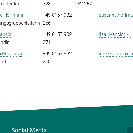
sistentin
328
932 267
e Hoffmann
+49 8157 932
susanne.hoffma
ngsgruppenleiterin
256
vancic
+49 8157 932
lisa.livancic@...
andin
271
 Micolucci
+49 8157 932
lorenzo.micoluc
and
258
Social Media