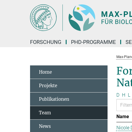
Hauptinhalt
FORSCHUNG
PHD-PROGRAMME
SE
Max-Planck
Fo
Home
Na
Projekte
D
H
L
Publikationen
Team
Name
News
Nicole 