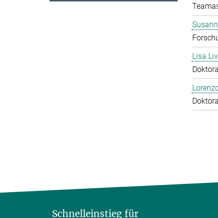
Teamas
Susann
Forschu
Lisa Li
Doktor
Lorenzo
Doktor
Schnelleinstieg für