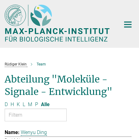
Hauptinhalt
Rüdiger Klein
Team
Abteilung "Moleküle -
Signale - Entwicklung"
D
H
K
L
M
P
Alle
Wenyu Ding