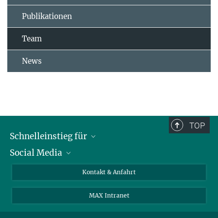
Publikationen
Team
News
TOP
Schnelleinstieg für
Social Media
Journalist*innen
Studierende
Bluesky
Kontakt & Anfahrt
Wissenschaftler*innen
Instagram
MAX Intranet
Bewerbende
LinkedIn
Besuchende
Threads